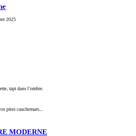
ne
mbre 2025
tte, tapi dans l’ombre.
 vos pires cauchemars...
IRE MODERNE