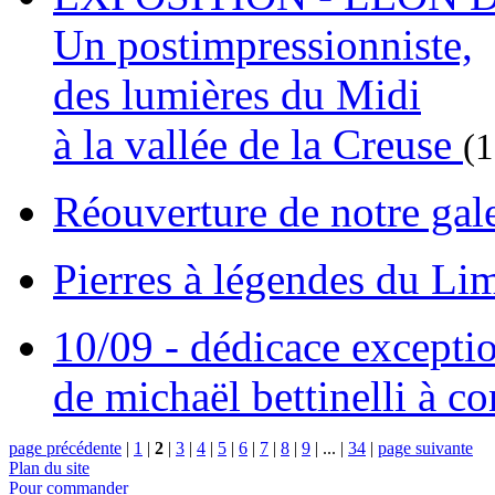
Un postimpressionniste,
des lumières du Midi
à la vallée de la Creuse
(
Réouverture de notre gal
Pierres à légendes du L
10/09 - dédicace excepti
de michaël bettinelli à c
page précédente
|
1
|
2
|
3
|
4
|
5
|
6
|
7
|
8
|
9
|
...
|
34
|
page suivante
Plan du site
Pour commander