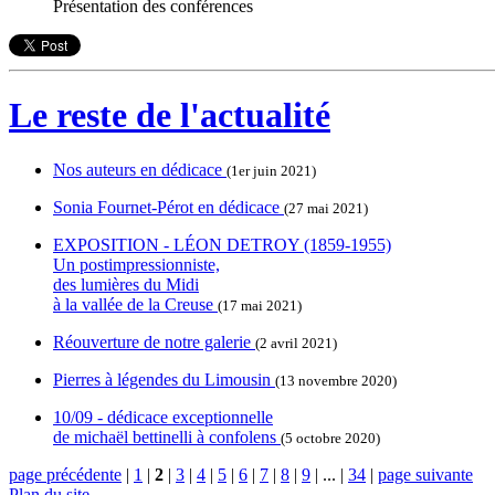
Présentation des conférences
Le reste de l'actualité
Nos auteurs en dédicace
(1er juin 2021)
Sonia Fournet-Pérot en dédicace
(27 mai 2021)
EXPOSITION - LÉON DETROY (1859-1955)
Un postimpressionniste,
des lumières du Midi
à la vallée de la Creuse
(17 mai 2021)
Réouverture de notre galerie
(2 avril 2021)
Pierres à légendes du Limousin
(13 novembre 2020)
10/09 - dédicace exceptionnelle
de michaël bettinelli à confolens
(5 octobre 2020)
page précédente
|
1
|
2
|
3
|
4
|
5
|
6
|
7
|
8
|
9
|
...
|
34
|
page suivante
Plan du site