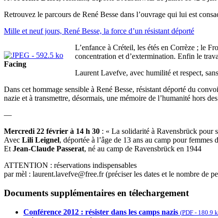
Retrouvez le parcours de René Besse dans l’ouvrage qui lui est consac
Mille et neuf jours, René Besse, la force d’un résistant déporté
L’enfance à Créteil, les étés en Corrèze ; le F
concentration et d’extermination. Enfin le tra
Facing
Laurent Lavefve, avec humilité et respect, sans
Dans cet hommage sensible à René Besse, résistant déporté du convoi d
nazie et à transmettre, désormais, une mémoire de l’humanité hors des 
—
Mercredi 22 février à 14 h 30
: « La solidarité à Ravensbrück pour s
Avec
Lili Leignel
, déportée à l’âge de 13 ans au camp pour femmes 
Et
Jean-Claude Passerat
, né au camp de Ravensbrück en 1944
ATTENTION : réservations indispensables
par mèl : laurent.lavefve@free.fr (préciser les dates et le nombre de p
Documents supplémentaires en télechargement
Conférence 2012 : résister dans les camps nazis
(
PDF
-
180.9 