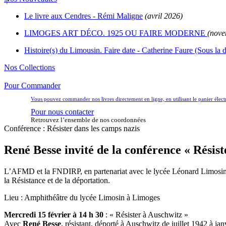
Le livre aux Cendres - Rémi Maligne
(avril 2026)
LIMOGES ART DÉCO. 1925 OU FAIRE MODERNE
(nove
Histoire(s) du Limousin. Faire date - Catherine Faure (Sous la d
Nos Collections
Pour Commander
Vous pouvez commander nos livres directement en ligne, en utilisant le panier éle
Pour nous contacter
Retrouvez l’ensemble de nos coordonnées
Conférence : Résister dans les camps nazis
René Besse invité de la conférence « Résis
L’AFMD et la FNDIRP, en partenariat avec le lycée Léonard Limosin, o
la Résistance et de la déportation.
Lieu : Amphithéâtre du lycée Limosin à Limoges
Mercredi 15 février à 14 h 30
: « Résister à Auschwitz »
Avec
René Besse
, résistant, déporté à Auschwitz de juillet 1942 à ja