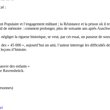
ré :
ront Populaire et l’engagement militant ; la Résistance et la prison où i
vail de mémoire : comment prolonger, plus de soixante ans après Auschw
 négliger la rigueur historique, se veut, par cet essai, un passeur de s
es « 45 000 », aujourd’hui un ami, l’auteur interroge les difficultés de
leçons d’histoire.
auver des enfants »
de Ravensbrück.
ersonnes)
ko
)