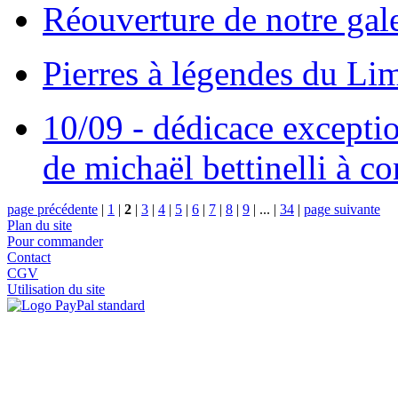
Réouverture de notre gal
Pierres à légendes du L
10/09 - dédicace excepti
de michaël bettinelli à c
page précédente
|
1
|
2
|
3
|
4
|
5
|
6
|
7
|
8
|
9
|
...
|
34
|
page suivante
Plan du site
Pour commander
Contact
CGV
Utilisation du site