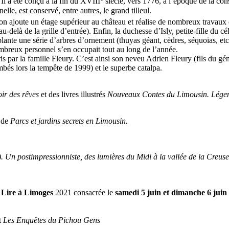
Il a été conçu à la fin du XVIII
siècle, vers 1776, à l’époque de la co
le, est conservé, entre autres, le grand tilleul.
mon ajoute un étage supérieur au château et réalise de nombreux travaux 
 au-delà de la grille d’entrée). Enfin, la duchesse d’Isly, petite-fille 
nte une série d’arbres d’ornement (thuyas géant, cèdres, séquoias, etc.) 
nombreux personnel s’en occupait tout au long de l’année.
s par la famille Fleury. C’est ainsi son neveu Adrien Fleury (fils du g
ombés lors la tempête de 1999) et le superbe catalpa.
ir des rêves
et des livres illustrés
Nouveaux Contes du Limousin. Légen
 de
Parcs et jardins secrets en Limousin.
 Un postimpressionniste, des lumières du Midi à la vallée de la Creuse
e
Lire à Limoges
2021 consacrée le
samedi 5 juin et dimanche 6 juin
t
Les Enquêtes du Pichou Gens