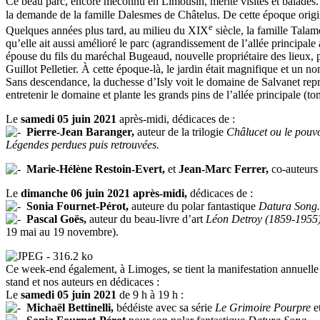
Ce beau parc, encore méconnu en Limousin, mérite visites et balades. 
la demande de la famille Dalesmes de Châtelus. De cette époque originel
e
Quelques années plus tard, au milieu du XIX
siècle, la famille Tala
qu’elle ait aussi amélioré le parc (agrandissement de l’allée principale
épouse du fils du maréchal Bugeaud, nouvelle propriétaire des lieux, pla
Guillot Pelletier. À cette époque-là, le jardin était magnifique et un 
Sans descendance, la duchesse d’Isly voit le domaine de Salvanet repri
entretenir le domaine et plante les grands pins de l’allée principale (t
Le
samedi 05 juin 2021
après-midi, dédicaces de :
Pierre-Jean Baranger,
auteur de la trilogie
Châlucet ou le pouvo
Légendes perdues puis retrouvées.
Marie-Hélène Restoin-Evert,
et
Jean-Marc Ferrer,
co-auteurs
Le
dimanche 06 juin 2021 après-midi,
dédicaces de :
Sonia Fournet-Pérot,
auteure du polar fantastique
Datura Song.
Pascal Goës,
auteur du beau-livre d’art
Léon Detroy (1859-1955).
19 mai au 19 novembre).
Ce week-end également, à Limoges, se tient la manifestation annuell
stand et nos auteurs en dédicaces :
Le
samedi 05 juin 2021
de 9 h à 19 h :
Michaël Bettinelli,
bédéiste avec sa série
Le Grimoire Pourpre
e