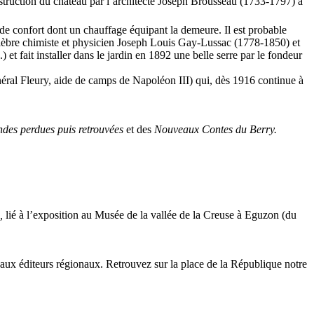
nstruction du château par l’architecte Joseph Brousseau (1733-1797) à
de confort dont un chauffage équipant la demeure. Il est probable
du célèbre chimiste et physicien Joseph Louis Gay-Lussac (1778-1850) et
et fait installer dans le jardin en 1892 une belle serre par le fondeur
énéral Fleury, aide de camps de Napoléon III) qui, dès 1916 continue à
des perdues puis retrouvées
et des
Nouveaux Contes du Berry.
,
lié à l’exposition au Musée de la vallée de la Creuse à Eguzon (du
aux éditeurs régionaux. Retrouvez sur la place de la République notre