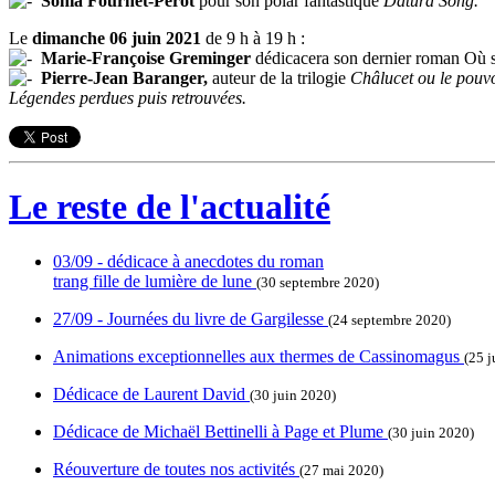
Sonia Fournet-Pérot
pour son polar fantastique
Datura Song.
Le
dimanche 06 juin 2021
de 9 h à 19 h :
Marie-Françoise Greminger
dédicacera son dernier roman Où so
Pierre-Jean Baranger,
auteur de la trilogie
Châlucet ou le pouvo
Légendes perdues puis retrouvées.
Le reste de l'actualité
03/09 - dédicace à anecdotes du roman
trang fille de lumière de lune
(30 septembre 2020)
27/09 - Journées du livre de Gargilesse
(24 septembre 2020)
Animations exceptionnelles aux thermes de Cassinomagus
(25 j
Dédicace de Laurent David
(30 juin 2020)
Dédicace de Michaël Bettinelli à Page et Plume
(30 juin 2020)
Réouverture de toutes nos activités
(27 mai 2020)