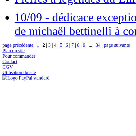
10/09 - dédicace excepti
de michaël bettinelli à c
page précédente
|
1
|
2
|
3
|
4
|
5
|
6
|
7
|
8
|
9
|
...
|
34
|
page suivante
Plan du site
Pour commander
Contact
CGV
Utilisation du site