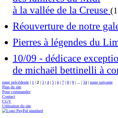
à la vallée de la Creuse
(
Réouverture de notre gal
Pierres à légendes du L
10/09 - dédicace excepti
de michaël bettinelli à c
page précédente
|
1
|
2
|
3
|
4
|
5
|
6
|
7
|
8
|
9
|
...
|
34
|
page suivante
Plan du site
Pour commander
Contact
CGV
Utilisation du site