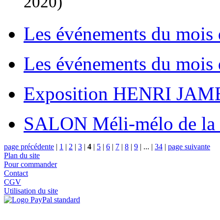
2020)
Les événements du mois
Les événements du mois
Exposition HENRI JAM
SALON Méli-mélo de la
page précédente
|
1
|
2
|
3
|
4
|
5
|
6
|
7
|
8
|
9
|
...
|
34
|
page suivante
Plan du site
Pour commander
Contact
CGV
Utilisation du site