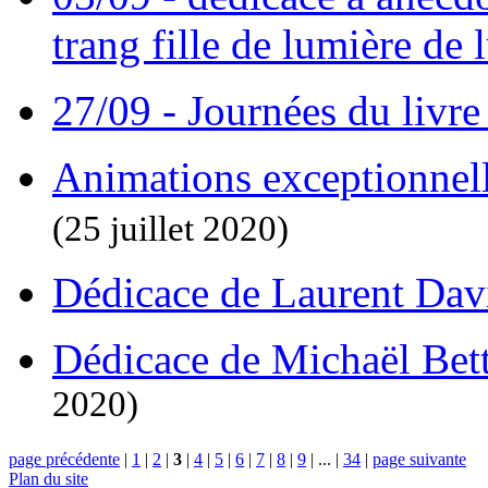
trang fille de lumière de
27/09 - Journées du livre
Animations exceptionnel
(25 juillet 2020)
Dédicace de Laurent Da
Dédicace de Michaël Bett
2020)
page précédente
|
1
|
2
|
3
|
4
|
5
|
6
|
7
|
8
|
9
|
...
|
34
|
page suivante
Plan du site